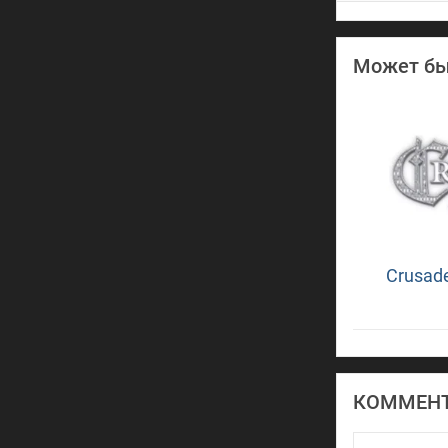
Может бы
Crusade
КОММЕН