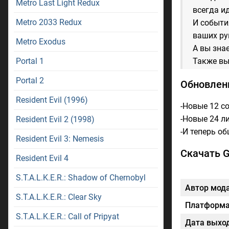
Metro Last Light Redux
всегда и
Metro 2033 Redux
И событи
ваших ру
Metro Exodus
А вы зна
Portal 1
Также вы
Portal 2
Обновление
Resident Evil (1996)
-Новые 12 с
-Новые 24 л
Resident Evil 2 (1998)
-И теперь о
Resident Evil 3: Nemesis
Скачать G
Resident Evil 4
S.T.A.L.K.E.R.: Shadow of Chernobyl
Автор мод
S.T.A.L.K.E.R.: Clear Sky
Платформ
S.T.A.L.K.E.R.: Call of Pripyat
Дата выхо