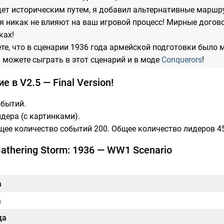
дет историческим путем, я добавил альтернативные маршру
я никак не влияют на ваш игровой процесс! Мирные договор
ках!
ете, что в сценарии 1936 года армейской подготовки было
 можете сыграть в этот сценарий и в моде
Conquerors
!
 в V2.5 — Final Version!
обытий.
идера (с картинками).
бщее количество событий 200. Общее количество лидеров 45 
athering Storm: 1936 — WW1 Scenario
а
а
да