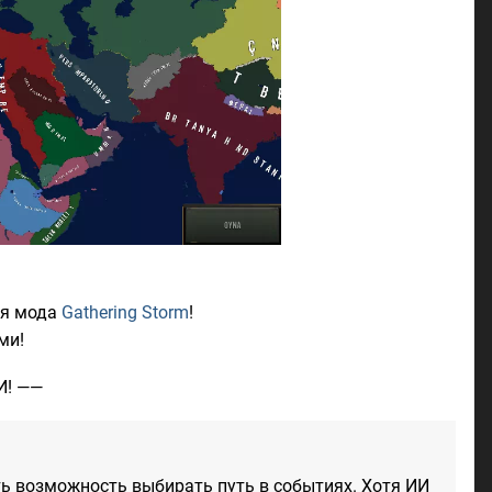
ля мода
Gathering Storm
!
ми!
И! ——
ть возможность выбирать путь в событиях. Хотя ИИ