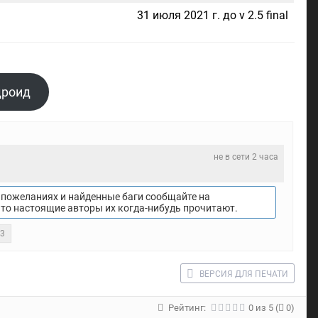
31 июля 2021 г. до v 2.5 final
дроид
не в сети 2 часа
пожеланиях и найденные баги сообщайте на
что настоящие авторы их когда-нибудь прочитают.
23
ВЕРСИЯ ДЛЯ ПЕЧАТИ
Рейтинг:
0
из
5
(
0)