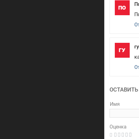
П
П
О
г
к
О
ОСТАВИТЬ
Имя
Оценка