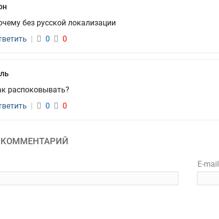
он
очему без русской локализации
тветить
|
0
0
уль
ак распоковывать?
тветить
|
0
0
 КОММЕНТАРИЙ
E-mai