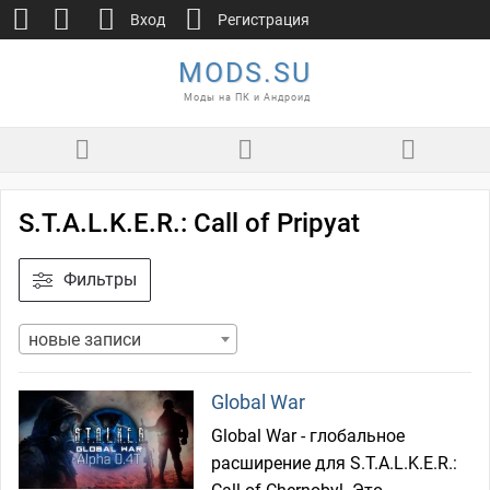
Вход
Регистрация
MODS.SU
Моды на ПК и Андроид
S.T.A.L.K.E.R.: Call of Pripyat
Фильтры
новые записи
Global War
Global War - глобальное
расширение для S.T.A.L.K.E.R.: