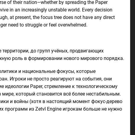
urse of their nation—whether by spreading the Paper
vive in an increasingly unstable world. Every decision
gh, at present, the focus tree does not have any direct
nger need to struggle or feel overwhelmed.
 территории, до групп учёных, продвигающих
жную роль в формировании нового мирового порядка.
олитики и национальные фокусы, которые
ан. Игроки не просто реагируют на события, они
е идеологии Paper, стремление к технологическому
 мире, который становится всё более нестабильным.
ики и войны (хотя в настоящий момент фокус-дерево
х программ из Zetvl Engine игрокам больше не нужно