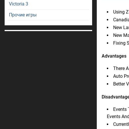
Victoria 3
Using Z
Прочие игры
Canadia
New Lan
New Map
Fixing 
Advantages
There A
Auto Pr
Better 
Disadvantag
Events 
Events And
Current