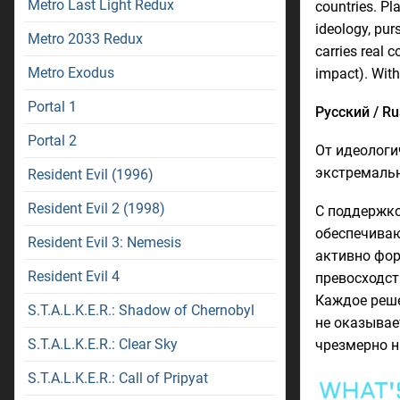
Metro Last Light Redux
countries. Pl
ideology, pur
Metro 2033 Redux
carries real 
Metro Exodus
impact). With
Portal 1
Русский / Ru
Portal 2
От идеологи
экстремальн
Resident Evil (1996)
Resident Evil 2 (1998)
С поддержко
обеспечиваю
Resident Evil 3: Nemesis
активно фор
Resident Evil 4
превосходст
Каждое реше
S.T.A.L.K.E.R.: Shadow of Chernobyl
не оказывае
S.T.A.L.K.E.R.: Clear Sky
чрезмерно н
S.T.A.L.K.E.R.: Call of Pripyat