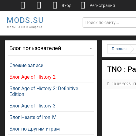
Вход
Регистрация
MODS.SU
Моды на ПК и Андроид
Блог пользователей
Главная
Свежие записи
TNO : Pa
Блог Age of History 2
10.02.2026
| 
Блог Age of History 2: Definitive
Edition
Блог Age of History 3
Блог Hearts of Iron IV
Блог по другим играм