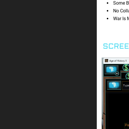
Some Bu
No Coll
War Is 