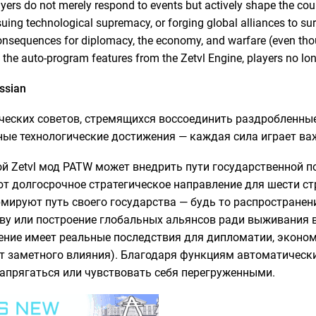
ayers do not merely respond to events but actively shape the co
suing technological supremacy, or forging global alliances to sur
consequences for diplomacy, the economy, and warfare (even thou
 the auto-program features from the Zetvl Engine, players no lo
ssian
ческих советов, стремящихся воссоединить раздробленные
ые технологические достижения — каждая сила играет ва
й Zetvl мод PATW может внедрить пути государственной п
т долгосрочное стратегическое направление для шести стр
мируют путь своего государства — будь то распространени
ву или построение глобальных альянсов ради выживания в
ние имеет реальные последствия для дипломатии, эконом
т заметного влияния). Благодаря функциям автоматически
апрягаться или чувствовать себя перегруженными.