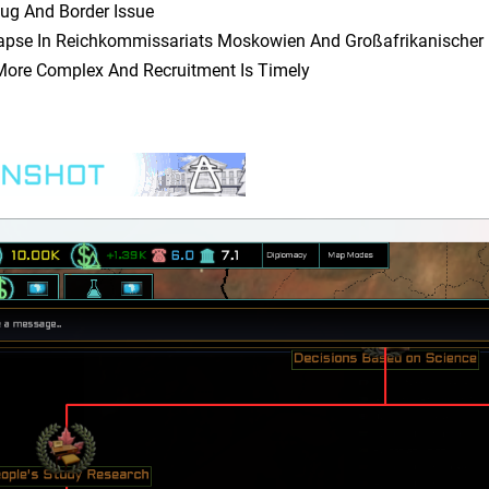
g And Border Issue
apse In Reichkommissariats Moskowien And Großafrikanischer 
More Complex And Recruitment Is Timely