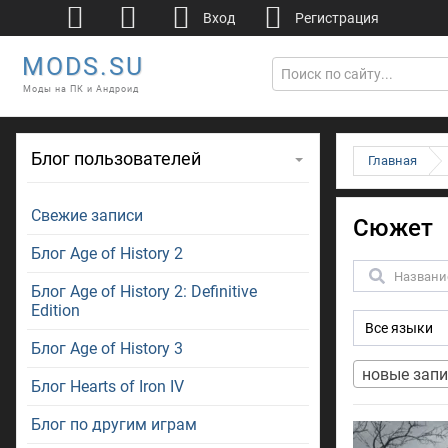
Вход
Регистрация
MODS.SU
Моды на ПК и Андроид
Блог пользователей
Главная
Свежие записи
Сюжет
Блог Age of History 2
Поиск
Блог Age of History 2: Definitive
Edition
Блог Age of History 3
новые запи
Блог Hearts of Iron IV
Блог по другим играм