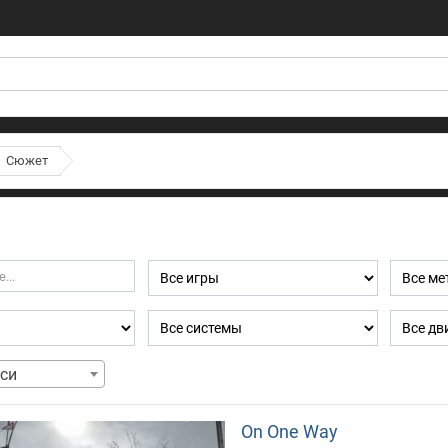
Сюжет
си
On One Way