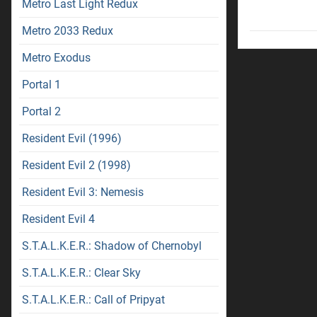
Metro Last Light Redux
Metro 2033 Redux
Metro Exodus
Portal 1
Portal 2
Resident Evil (1996)
Resident Evil 2 (1998)
Resident Evil 3: Nemesis
Resident Evil 4
S.T.A.L.K.E.R.: Shadow of Chernobyl
S.T.A.L.K.E.R.: Clear Sky
S.T.A.L.K.E.R.: Call of Pripyat