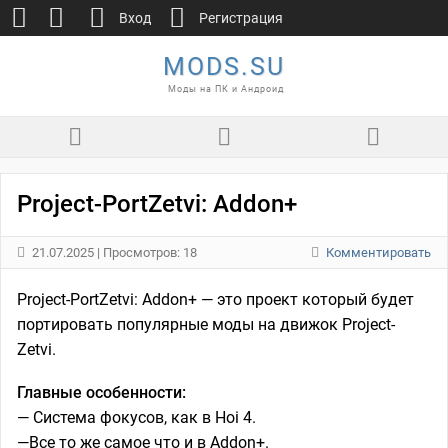
Вход
Регистрация
MODS.SU
Моды на ПК и Андроид
Project-PortZetvi: Addon+
21.07.2025
| Просмотров: 18
Комментировать
Project-PortZetvi: Addon+ — это проект который будет
портировать популярные моды на движок Project-
Zetvi.
‎Главные особенности:
— Система фокусов, как в Hoi 4.
—Все то же самое что и в Addon+.