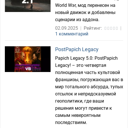
World Wэr, мод перенесен на
новый движок и добавлены
сценарии из аддона.
02.09.2025
|
Рейтинг:
|
1 комментарий
PostPapich Legacy
Papich Legacy 5.0: PostPapich
Legacy! – это четвертая
полноценная часть культовой
франшизы, погружающая вас в
мир тотального абсурда, тупых
отсылок и непредсказуемой
геополитики, где ваши
решения могут привести к
самым невероятным
последствиям.