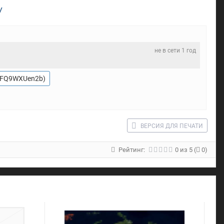
У
не в сети 1 год
gg/FQ9WXUen2b)
ВЕРСИЯ ДЛЯ ПЕЧАТИ
Рейтинг:
0
из
5
(
0)