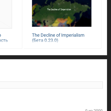
о
The Decline of Imperialism
ость
(Бета 0.23.0)
l
0 из 2000