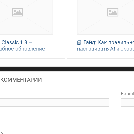
 Classic 1.3 —
📘 Гайд: Как правильн
бное обновление
настраивать AI и скор
 of History 2
игры в BNW
 КОММЕНТАРИЙ
E-mai
ий