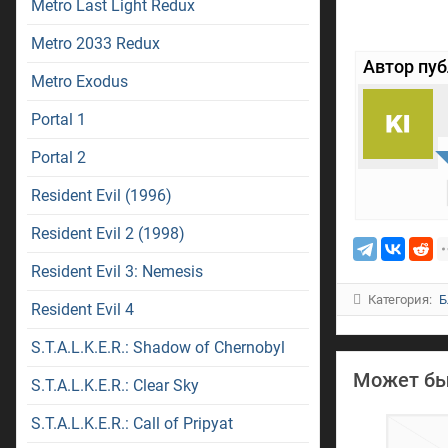
Metro Last Light Redux
Metro 2033 Redux
Автор пу
Metro Exodus
Portal 1
Portal 2
Resident Evil (1996)
Resident Evil 2 (1998)
Resident Evil 3: Nemesis
Категория:
Б
Resident Evil 4
S.T.A.L.K.E.R.: Shadow of Chernobyl
Может бы
S.T.A.L.K.E.R.: Clear Sky
S.T.A.L.K.E.R.: Call of Pripyat