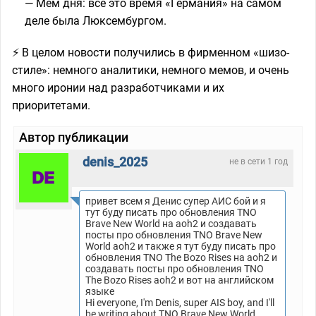
— Мем дня: всё это время «Германия» на самом
деле была Люксембургом.
⚡ В целом новости получились в фирменном «шизо-
стиле»: немного аналитики, немного мемов, и очень
много иронии над разработчиками и их
приоритетами.
Автор публикации
denis_2025
не в сети 1 год
привет всем я Денис супер АИС бой и я
тут буду писать про обновления TNO
Brave New World на aoh2 и создавать
посты про обновления TNO Brave New
World aoh2 и также я тут буду писать про
обновления TNO The Bozo Rises на aoh2 и
создавать посты про обновления TNO
The Bozo Rises aoh2 и вот на английском
языке
Hi everyone, I'm Denis, super AIS boy, and I'll
be writing about TNO Brave New World