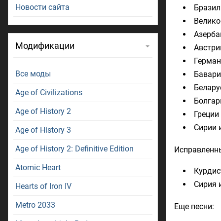
Новости сайта
Бразил
Велико
Азерба
Модификации
Австри
Герман
Все моды
Бавари
Белару
Age of Civilizations
Болгар
Age of History 2
Греции
Сирии и
Age of History 3
Age of History 2: Definitive Edition
Исправленн
Atomic Heart
Курдис
Сирия и
Hearts of Iron IV
Metro 2033
Еще песни: