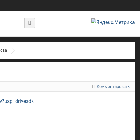
нова
Комментировать
w?usp=drivesdk