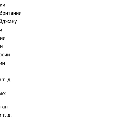
ии
британии
йджану
и
ии
и
ссии
ии
 т. д.
ые:
тан
 т. д.