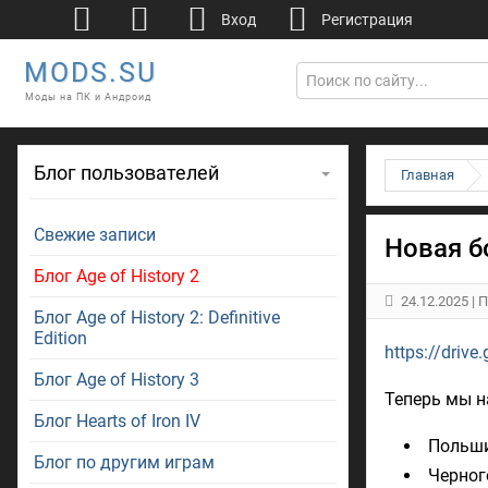
Вход
Регистрация
MODS.SU
Моды на ПК и Андроид
Блог пользователей
Главная
Свежие записи
Новая б
Блог Age of History 2
24.12.2025
| 
Блог Age of History 2: Definitive
Edition
https://driv
Блог Age of History 3
Теперь мы н
Блог Hearts of Iron IV
Польши
Блог по другим играм
Черног