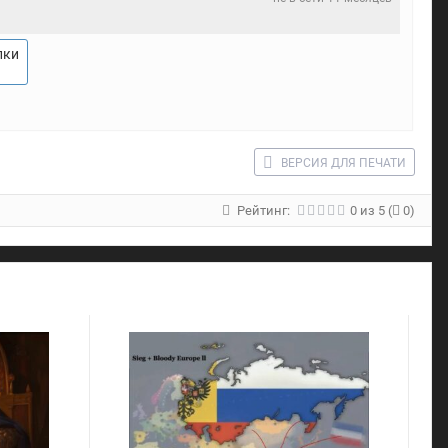
лки
ВЕРСИЯ ДЛЯ ПЕЧАТИ
Рейтинг:
0
из
5
(
0)