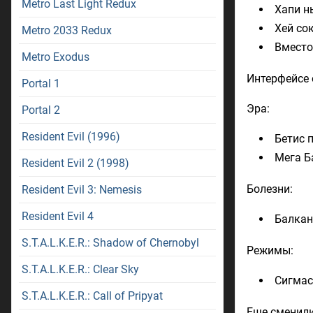
Metro Last Light Redux
Хапи н
Хей со
Metro 2033 Redux
Вместо
Metro Exodus
Интерфейсе 
Portal 1
Эра:
Portal 2
Resident Evil (1996)
Бетис п
Мега Б
Resident Evil 2 (1998)
Болезни:
Resident Evil 3: Nemesis
Resident Evil 4
Балкан
S.T.A.L.K.E.R.: Shadow of Chernobyl
Режимы:
S.T.A.L.K.E.R.: Clear Sky
Сигмас
S.T.A.L.K.E.R.: Call of Pripyat
Еще сменили