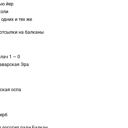
ью йер
коли
 одних и тех же
отсылки на балканы
лач 1 — 0
аварская Эра
ская оспа
ерб
 логотип ради Балкан