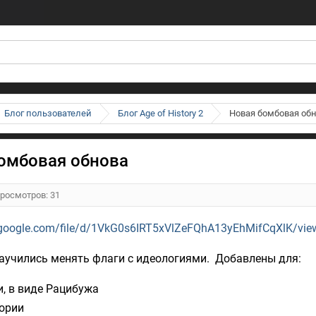
Блог пользователей
Блог Age of History 2
Новая бомбовая об
омбовая обнова
Просмотров: 31
e.google.com/file/d/1VkG0s6IRT5xVlZeFQhA13yEhMifCqXlK/vie
аучились менять флаги с идеологиями. Добавлены для:
, в виде Рацибужа
ории