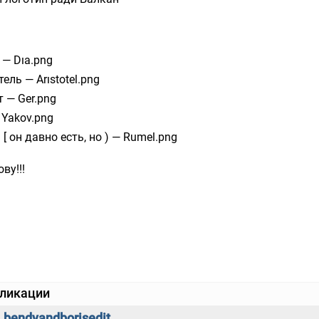
 — Dıa.png
ель — Arıstotel.png
т — Ger.png
 Yakov.png
[ он давно есть, но ) — Rumel.png
ву!!!
бликации
bendyandborisedit