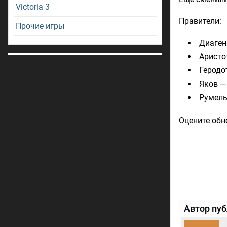
Victoria 3
Правители:
Прочие игры
Диаген
Аристот
Геродо
Яков —
Румель 
Оцените обно
Автор пу