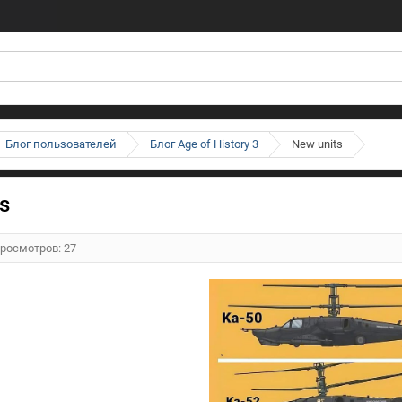
Блог пользователей
Блог Age of History 3
New units
s
Просмотров: 27