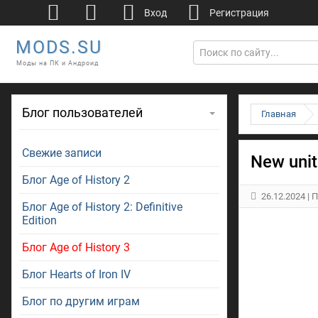
Вход
Регистрация
MODS.SU
Моды на ПК и Андроид
Блог пользователей
Главная
Свежие записи
New unit
Блог Age of History 2
26.12.2024
| 
Блог Age of History 2: Definitive
Edition
Блог Age of History 3
Блог Hearts of Iron IV
Блог по другим играм