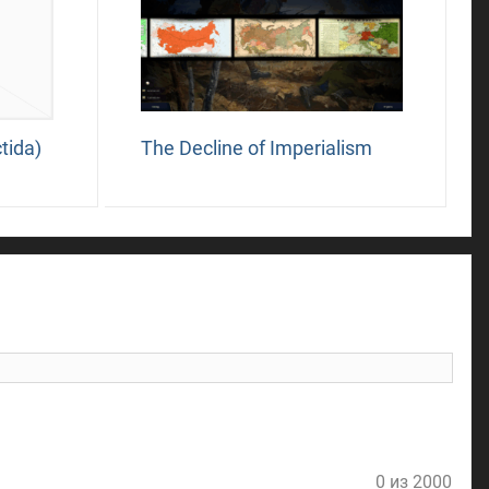
tida)
The Decline of Imperialism
l
0 из 2000