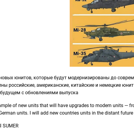
новых юнитов, которые будут модернизированы до соврем
пны российские, американские, китайские и немецкие юнит
 будущем с обновлениями выпуска
ample of new units that will have upgrades to modern units — f
erman units. I will add new countries units in the distant future
𒅀 SUMER