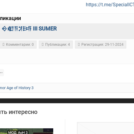
https://t.me/SpecialI
бликации
𒀪𒊏𒀀𒋡𒅀 III SUMER
Комментарии: 0
Публикации: 4
Регистрация: 29-11-2024
лог Age of History 3
ть интересно