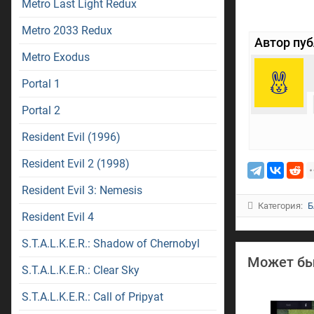
Metro Last Light Redux
Metro 2033 Redux
Автор пу
Metro Exodus
Portal 1
Portal 2
Resident Evil (1996)
Resident Evil 2 (1998)
Resident Evil 3: Nemesis
Категория:
Б
Resident Evil 4
S.T.A.L.K.E.R.: Shadow of Chernobyl
Может бы
S.T.A.L.K.E.R.: Clear Sky
S.T.A.L.K.E.R.: Call of Pripyat