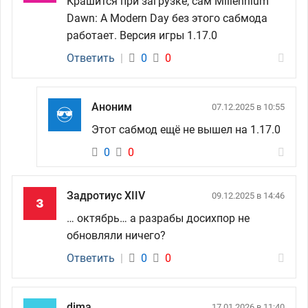
Крашится при загрузке, сам Millennium
Dawn: A Modern Day без этого сабмода
работает. Версия игры 1.17.0
Ответить
|
0
0
Аноним
07.12.2025 в 10:55
Этот сабмод ещё не вышел на 1.17.0
0
0
Задротиус XIIV
09.12.2025 в 14:46
… октябрь… а разрабы досихпор не
обновляли ничего?
Ответить
|
0
0
dima
17.01.2026 в 11:40