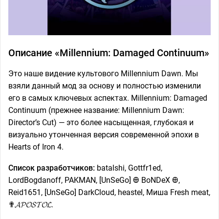
Описание «Millennium: Damaged Continuum»
Это наше видение культового Millennium Dawn. Мы
взяли данный мод за основу и полностью изменили
его в самых ключевых аспектах. Millennium: Damaged
Continuum (прежнее название: Millennium Dawn:
Director’s Cut) — это более насыщенная, глубокая и
визуально утонченная версия современной эпохи в
Hearts of Iron 4.
Список разработчиков:
batalshi, Gottfr1ed,
LordBogdanoff, PAKMAN, [UnSeGo] Ꚛ BoNDeX Ꚛ,
Reid1651, [UnSeGo] DarkCloud, heastel, Миша Fresh meat,
✟𝓐𝓟𝓞𝓢𝓣𝓞𝓛.