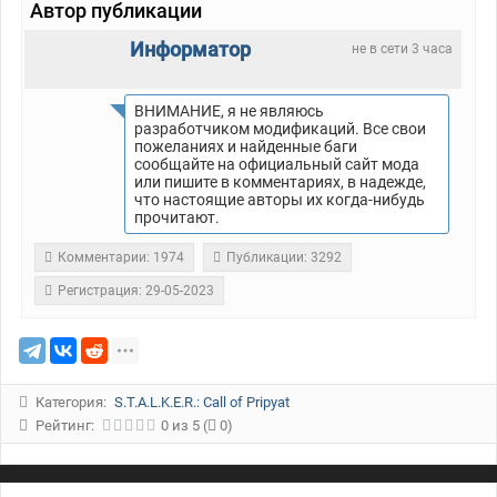
Автор публикации
Информатор
не в сети 3 часа
ВНИМАНИЕ, я не являюсь
разработчиком модификаций. Все свои
пожеланиях и найденные баги
сообщайте на официальный сайт мода
или пишите в комментариях, в надежде,
что настоящие авторы их когда-нибудь
прочитают.
Комментарии: 1974
Публикации: 3292
Регистрация: 29-05-2023
Категория:
S.T.A.L.K.E.R.: Call of Pripyat
Рейтинг:
0
из
5
(
0)