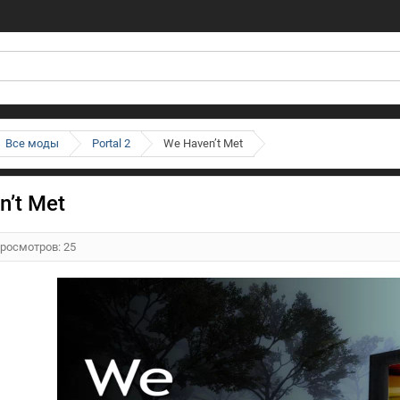
Все моды
Portal 2
We Haven’t Met
n’t Met
Просмотров: 25