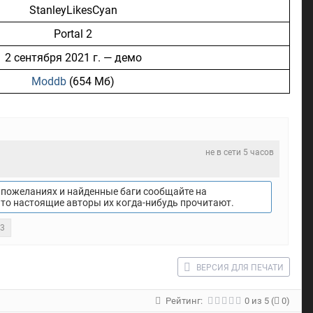
StanleyLikesCyan
Portal 2
2 сентября 2021 г. — демо
Moddb
(654 Мб)
не в сети 5 часов
пожеланиях и найденные баги сообщайте на
что настоящие авторы их когда-нибудь прочитают.
23
ВЕРСИЯ ДЛЯ ПЕЧАТИ
Рейтинг:
0
из
5
(
0)