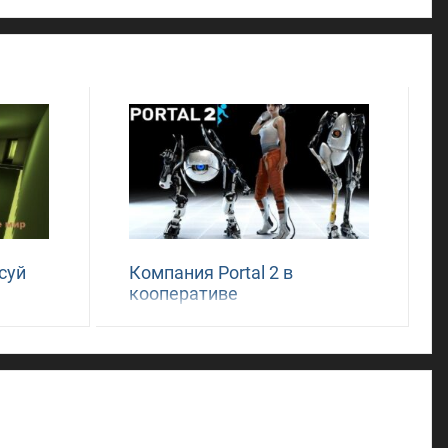
суй
Компания Portal 2 в
кооперативе
l