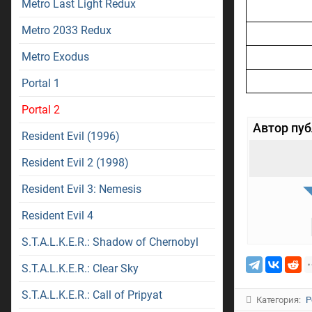
Metro Last Light Redux
Metro 2033 Redux
Metro Exodus
Portal 1
Portal 2
Автор пу
Resident Evil (1996)
Resident Evil 2 (1998)
Resident Evil 3: Nemesis
Resident Evil 4
S.T.A.L.K.E.R.: Shadow of Chernobyl
S.T.A.L.K.E.R.: Clear Sky
S.T.A.L.K.E.R.: Call of Pripyat
Категория:
P