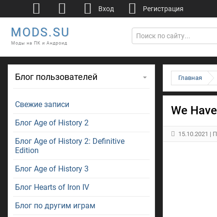
Вход
Регистрация
MODS.SU
Моды на ПК и Андроид
Блог пользователей
Главная
Свежие записи
We Have
Блог Age of History 2
15.10.2021
| 
Блог Age of History 2: Definitive
Edition
Блог Age of History 3
Блог Hearts of Iron IV
Блог по другим играм