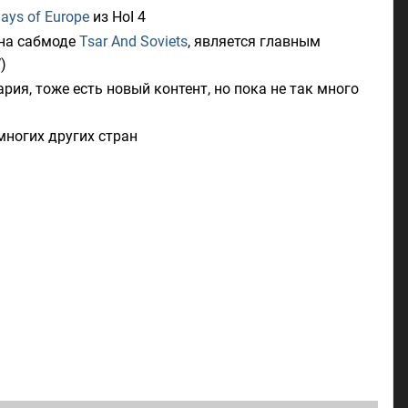
Days of Europe
из HoI 4
я на сабмоде
Tsar And Soviets
, является главным
)
ария, тоже есть новый контент, но пока не так много
многих других стран