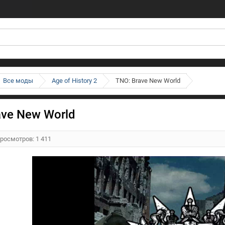
Все моды
Age of History 2
TNO: Brave New World
ave New World
Просмотров: 1 411