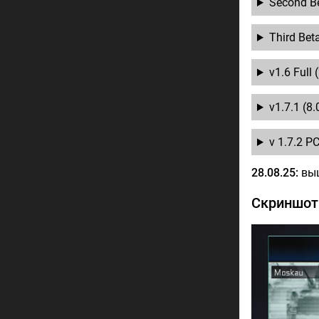
Second Be
Third Bet
v1.6 Full 
v1.7.1 (8.
v 1.7.2 P
28.08.25:
выш
Скриншо