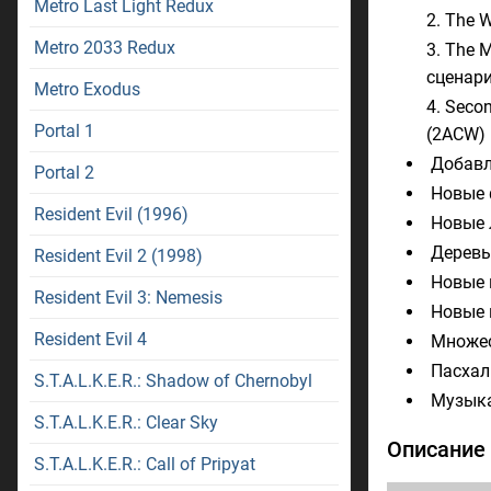
Metro Last Light Redux
The W
Metro 2033 Redux
The M
сценари
Metro Exodus
Secon
Portal 1
(2ACW)
Добавл
Portal 2
Новые 
Resident Evil (1996)
Новые 
Деревь
Resident Evil 2 (1998)
Новые 
Resident Evil 3: Nemesis
Новые 
Resident Evil 4
Множес
Пасхал
S.T.A.L.K.E.R.: Shadow of Chernobyl
Музык
S.T.A.L.K.E.R.: Clear Sky
Описание
S.T.A.L.K.E.R.: Call of Pripyat