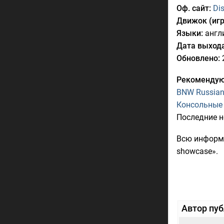
Оф. сайт:
Di
Движок (игр
Языки:
англи
Дата выхода
Обновлено:
2
Рекомендую
BNW Russian 
Консольные 
Последние н
Всю информа
showcase».
Автор пу