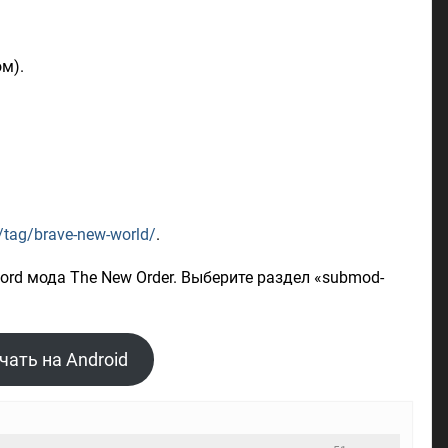
м).
/tag/brave-new-world/
.
rd мода The New Order. Выберите раздел «submod-
чать на Android