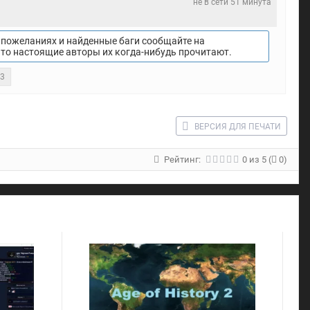
не в сети 51 минута
пожеланиях и найденные баги сообщайте на
что настоящие авторы их когда-нибудь прочитают.
23
ВЕРСИЯ ДЛЯ ПЕЧАТИ
Рейтинг:
0
из
5
(
0)