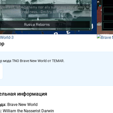
ор
р мода TNO Brave New World от TEMAR.
ельная информация
да:
Brave New World
:
William the Nasserist Darwin