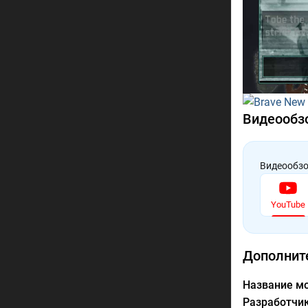
Видеообз
Видеообзо
YouTube
Дополнит
Название мо
Разработчик