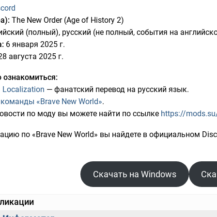
scord
а):
The New Order (Age of History 2)
йский (полный), русский (не полный, события на английско
:
6 января 2025 г.
8 августа 2025 г.
 ознакомиться:
Localization
— фанатский перевод на русский язык.
команды «Brave New World»
.
овости по моду вы можете найти по ссылке
https://mods.su
цию по «Brave New World» вы найдете в официальном Disco
Скачать на Windows
Ска
бликации