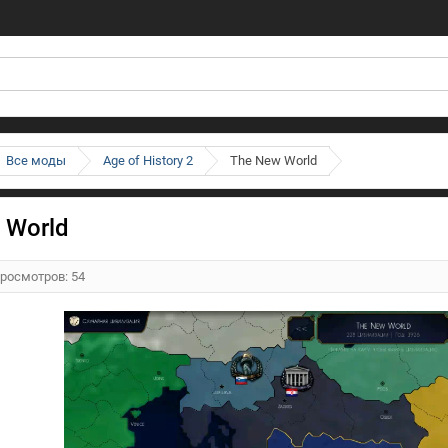
Все моды
Age of History 2
The New World
 World
Просмотров: 54