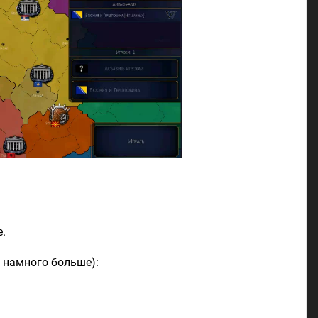
е.
 намного больше):