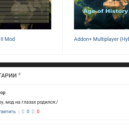
 II Mod
Addon+ Multiplayer (Hyb
8
ТАРИИ
гор
оу, мод на глазах родился:/
тветить
|
0
0