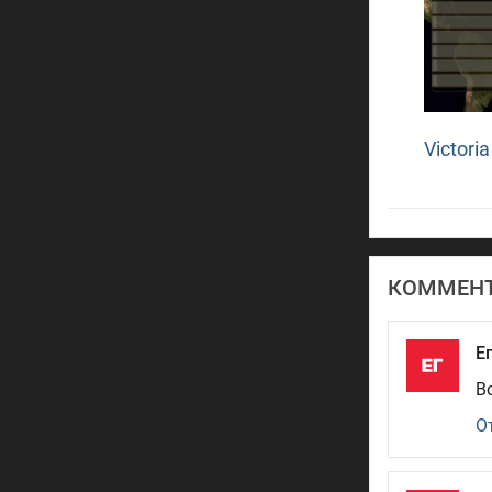
Victoria
КОММЕН
Е
В
О