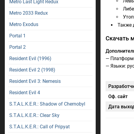
Левы
Metro Last Light Redux
Либе
Metro 2033 Redux
Утоп
Metro Exodus
Также 
Portal 1
Скачать м
Portal 2
Дополнител
Resident Evil (1996)
— Платформа
— Языки: ру
Resident Evil 2 (1998)
Resident Evil 3: Nemesis
Разработч
Resident Evil 4
Оф. сайт
S.T.A.L.K.E.R.: Shadow of Chernobyl
Дата выхо
S.T.A.L.K.E.R.: Clear Sky
S.T.A.L.K.E.R.: Call of Pripyat