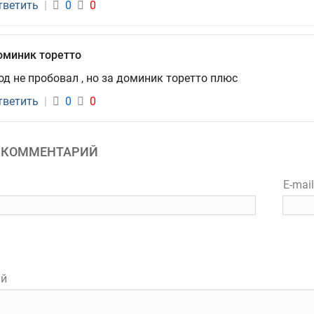
тветить
|
0
0
оминик торетто
од не пробовал , но за доминик торетто плюс
тветить
|
0
0
 КОММЕНТАРИЙ
E-mai
ий