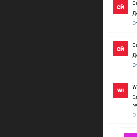
С
Д
О
С
Д
О
Wi
С
м
О