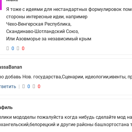
Я тоже с идеями для нестандартных формулировок помоч
стороны интересные идеи, например
Чехо-Венгерская Республика,
Скандинаво-Шотландский Союз,
Или Азовморье за независимый крым
0
0
assaBanan
ро добавь Нов. государства,Сценарии, идеологии,ивенты, п
тветить
|
0
0
афиль
елики мододелы пожалуйста когда нибудь сделайте мод на
рхангельский,белорецкий и другие районы башҡортостана 