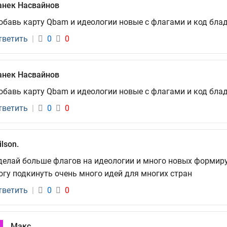
анек Насвайнов
обавь карту Qbam и идеологии новые с флагами и код бла
тветить
|
0
0
анек Насвайнов
обавь карту Qbam и идеологии новые с флагами и код бла
тветить
|
0
0
lson.
делай больше флагов на идеологии и много новых формиру
огу подкинуть очень много идей для многих стран
тветить
|
0
0
Макс