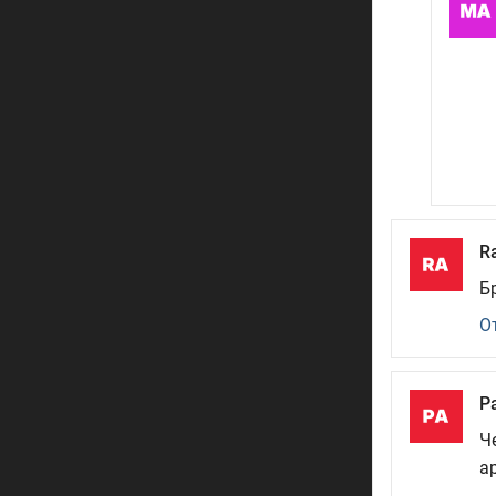
R
Б
О
Р
Ч
а