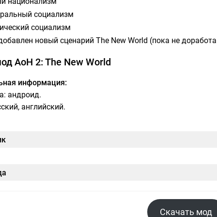
й национализм
ральный социализм
ический социализм
добавлен новый сценарий The New World (пока не доработа
од AoH 2: The New World
ьная информация:
: андроид.
сский, английский.
ик
да
Скачать мод