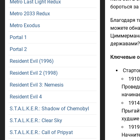
Metro Last Light Redux
бороться за
Metro 2033 Redux
Благодаря т
Metro Exodus
можете обна
Циммермана 
Portal 1
державами? 
Portal 2
Ключевые о
Resident Evil (1996)
Старто
Resident Evil 2 (1998)
1910
Resident Evil 3: Nemesis
Проведи
начина
Resident Evil 4
1914
S.T.A.L.K.E.R.: Shadow of Chernobyl
Прыгайт
худшие
S.T.A.L.K.E.R.: Clear Sky
1919
S.T.A.L.K.E.R.: Call of Pripyat
Начните