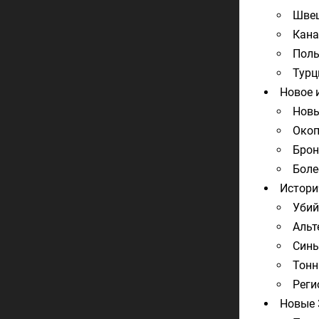
Шве
Кан
Поль
Турц
Новое 
Новы
Окоп
Брон
Боле
Истори
Убий
Альт
Синь
Тонн
Реги
Новые 