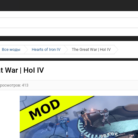
Все моды
Hearts of Iron IV
The Great War | HoI IV
t War | HoI IV
Просмотров: 413