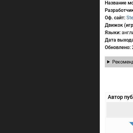
Название мо
Разработчик
Оф. сайт:
St
Движок (игр
Языки:
англи
Дата выхода
Обновлено:
Рекомен
Автор пу