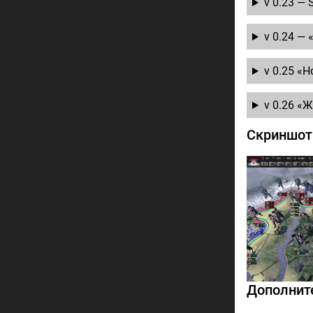
v 0.23 — 
v 0.24 — 
v 0.25 «Н
v 0.26 «Ж
Скриншо
Дополнит