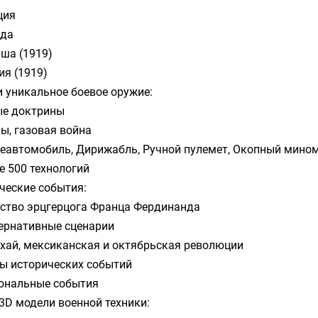
ция
ада
ша (1919)
ия (1919)
и уникальное боевое оружие:
е доктрины
ы, газовая война
еавтомобиль, Дирижабль, Ручной пулемет, Окопный мином
е 500 технологий
ческие события:
ство эрцгерцога Франца Фердинанда
ернативные сценарии
хай, мексиканская и октябрьская революции
ы исторических событий
ональные события
3D модели военной техники: