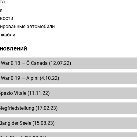
та
и
кости
ированные автомобили
ижабли
бновлений
 War 0.18 — Ô Canada (12.07.22)
 War 0.19 — Alpini (4.10.22)
Spazio Vitale (11.11.22)
iegfriedstellung (17.02.23)
Klang der Seele (15.08.23)