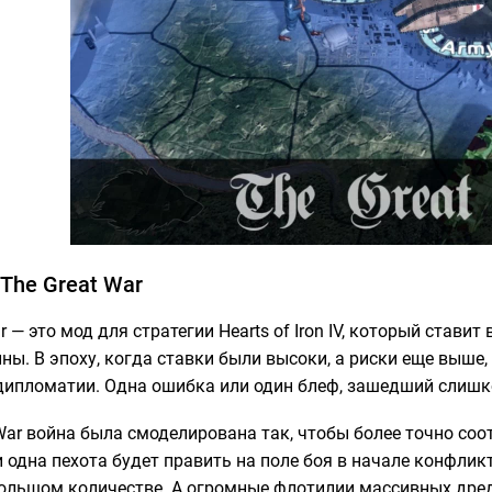
The Great War
r — это мод для стратегии Hearts of Iron IV, который стави
ны. В эпоху, когда ставки были высоки, а риски еще выше,
дипломатии. Одна ошибка или один блеф, зашедший слишк
 War война была смоделирована так, чтобы более точно со
 одна пехота будет править на поле боя в начале конфли
большом количестве. А огромные флотилии массивных дред