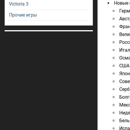
Новые 
Victoria 3
Герм
Прочие игры
Авст
Фра
Вели
Росс
Итал
Осма
США
Япон
Сове
Серб
Болг
Мек
Нид
Бель
Испа