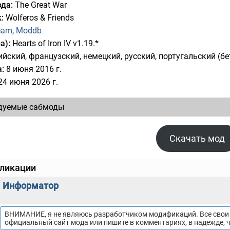
да:
The Great War
:
Wolferos & Friends
eam
,
Moddb
а):
Hearts of Iron IV v1.19.*
йский, французский, немецкий, русский, португальский (бет
:
8 июня 2016 г.
24 июня 2026 г.
дуемые сабмоды
Скачать мод
бликации
Информатор
ВНИМАНИЕ, я не являюсь разработчиком модификаций. Все свои 
официальный сайт мода или пишите в комментариях, в надежде, 