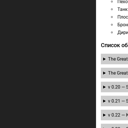
Пехо
Танк
Плос
Брон
Дир
Список о
The Great
The Great
v 0.20 — 
v 0.21 — S
v 0.22 — 