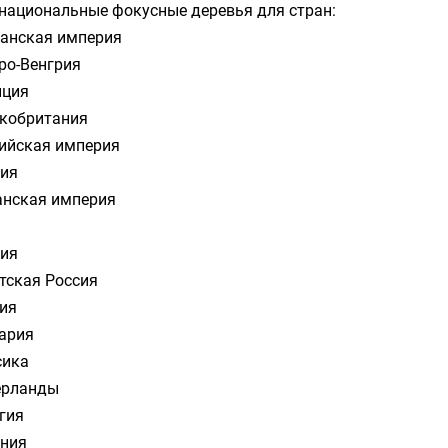
национальные фокусные деревья для стран:
анская империя
ро-Венгрия
нция
кобритания
ийская империя
ия
нская империя
ия
тская Россия
ия
ария
сика
ерланды
гия
ния