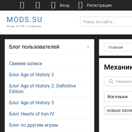
Вход
Регистрация
MODS.SU
Моды на ПК и Андроид
Блог пользователей
Главная
Свежие записи
Механи
Блог Age of History 2
Поиск
Блог Age of History 2: Definitive
Edition
Блог Age of History 3
новые запи
Блог Hearts of Iron IV
Блог по другим играм