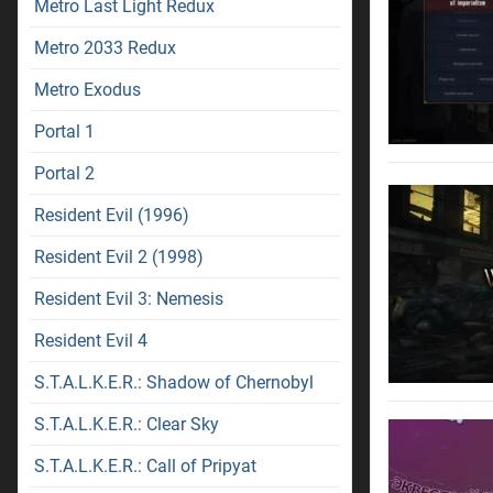
Metro Last Light Redux
Metro 2033 Redux
Metro Exodus
Portal 1
Portal 2
Resident Evil (1996)
Resident Evil 2 (1998)
Resident Evil 3: Nemesis
Resident Evil 4
S.T.A.L.K.E.R.: Shadow of Chernobyl
S.T.A.L.K.E.R.: Clear Sky
S.T.A.L.K.E.R.: Call of Pripyat