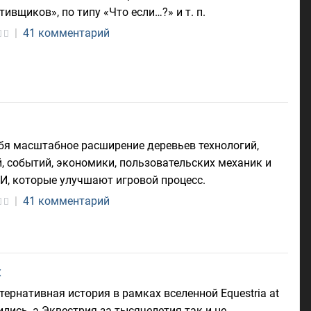
ивщиков», по типу «Что если…?» и т. п.
|
41 комментарий
ебя масштабное расширение деревьев технологий,
, событий, экономики, пользовательских механик и
И, которые улучшают игровой процесс.
|
41 комментарий
x
 альтернативная история в рамках вселенной Equestria at
лись, а Эквестрия за тысячелетия так и не