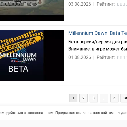
03.08.2026
|
Рейтинг:
Millennium Dawn: Beta T
Бета-версия/версия для р
Внимание: в игре может бы
01.08.2026
|
Рейтинг:
чная
1
2
3
…
6
С
я
имодействия с пользователем. Продолжая пользоваться сайтом, вы дае