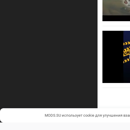
Пострани
навигаци
MODS.SU использует cookie для улучшения вза