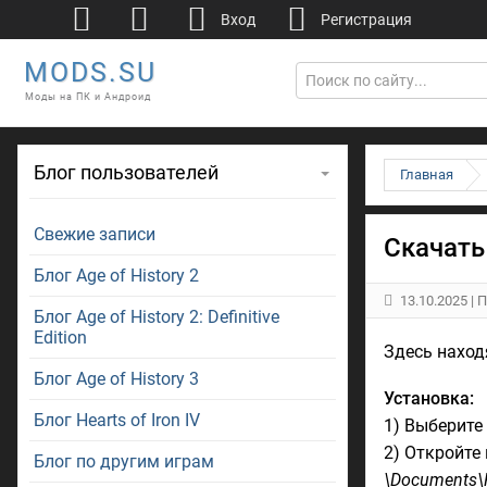
Вход
Регистрация
MODS.SU
Моды на ПК и Андроид
Блог пользователей
Главная
Свежие записи
Скачать 
Блог Age of History 2
13.10.2025
| 
Блог Age of History 2: Definitive
Edition
Здесь находя
Блог Age of History 3
Установка:
Блог Hearts of Iron IV
1) Выберите
2) Откройте
Блог по другим играм
\Documents\P