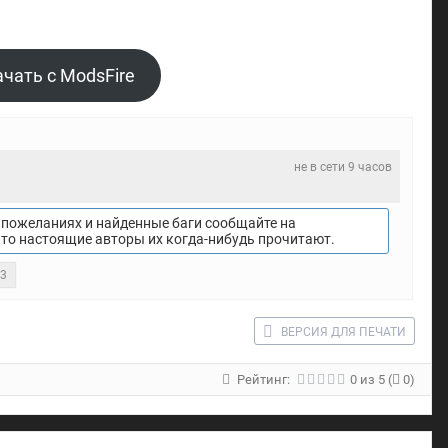
чать с ModsFire
не в сети 9 часов
пожеланиях и найденные баги сообщайте на
что настоящие авторы их когда-нибудь прочитают.
23
ВЕРСИЯ ДЛЯ ПЕЧАТИ
Рейтинг:
0
из
5
(
0)