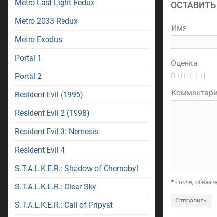
Metro Last Light Redux
ОСТАВИТЬ
Metro 2033 Redux
Имя
Metro Exodus
Portal 1
Оценка
Portal 2
Комментар
Resident Evil (1996)
Resident Evil 2 (1998)
Resident Evil 3: Nemesis
Resident Evil 4
S.T.A.L.K.E.R.: Shadow of Chernobyl
*
- поля, обяза
S.T.A.L.K.E.R.: Clear Sky
S.T.A.L.K.E.R.: Call of Pripyat