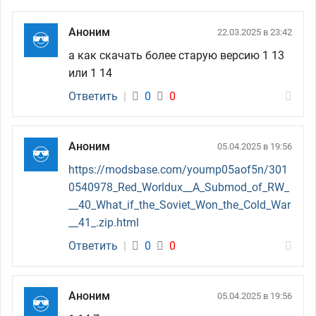
Аноним
22.03.2025 в 23:42
а как скачать более старую версию 1 13
или 1 14
Ответить
|
0
0
Аноним
05.04.2025 в 19:56
https://modsbase.com/yoump05aof5n/301
0540978_Red_Worldux__A_Submod_of_RW_
__40_What_if_the_Soviet_Won_the_Cold_War
__41_.zip.html
Ответить
|
0
0
Аноним
05.04.2025 в 19:56