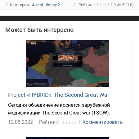
Категория:
Age of History 2
Рейтинг:
0
из
5
(
0)
Может быть интересно
Project «HYBRID»: The Second Great War +
Сегодня объединение коснется зарубежной
модификации The Second Great war (TSGW).
12.05.2022
|
Рейтинг:
|
Комментировать