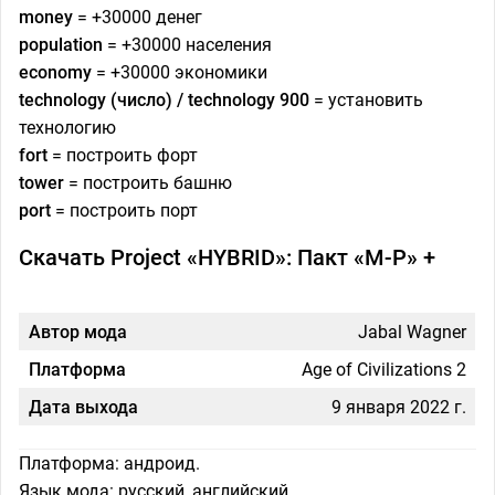
money
= +30000 денег
population
= +30000 населения
economy
= +30000 экономики
technology (число) / technology 900
= установить
технологию
fort
= построить форт
tower
= построить башню
port
= построить порт
Скачать Project «HYBRID»: Пакт «М-Р» +
Автор мода
Jabal Wagner
Платформа
Age of Civilizations 2
Дата выхода
9 января 2022 г.
Платформа: андроид.
Язык мода: русский, английский.