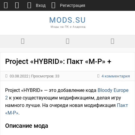
Вход
Регистрация
MODS.SU
Моды на ПК и Андроид
Project «HYBRID»: Пакт «М-Р» +
03.08.2022
| Просмотров: 33
4 комментария
Project «HYBRID» — это добавление кода
Bloody Europe
2
к уже существующим модификациям, делая игру
намного лучше. На очереди новая модификация
Пакт
«М-Р»
.
Описание мода