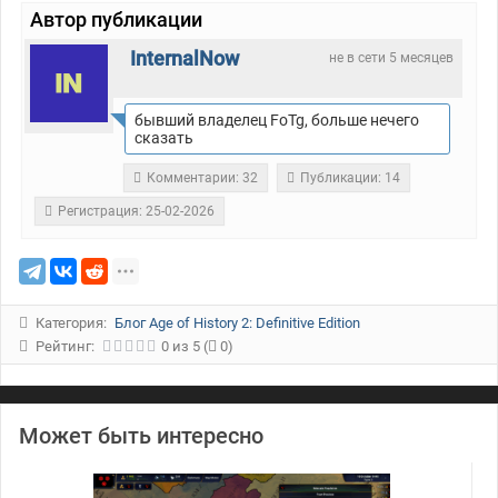
Автор публикации
InternalNow
не в сети 5 месяцев
бывший владелец FoTg, больше нечего
сказать
Комментарии: 32
Публикации: 14
Регистрация: 25-02-2026
Категория:
Блог Age of History 2: Definitive Edition
Рейтинг:
0
из
5
(
0)
Может быть интересно