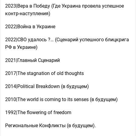
2023|Вера в Победу (Где Украина провела успешное
контр-наступления)
2022|Война в Украине
2022|СВО удалось ?… (Сценарий успешного блицкрига
РФ в Украине)
2021|Главный Сценарий
2017|The stagnation of old thoughts
2014|Political Breakdown (в будущем)
2010|The world is coming to its senses (в будущем)
1992|The flowering of freedom
Региональные Конфликты (в будущем).