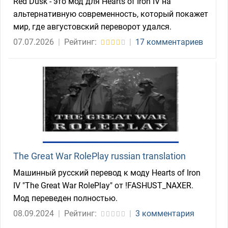
Red Dusk - это мод для Hearts of Iron IV на
альтернативную современность, который покажет
мир, где августовский переворот удался.
07.07.2026
|
Рейтинг:
|
17 комментариев
The Great War RolePlay russian translation
Машинный русский перевод к моду Hearts of Iron
IV "The Great War RolePlay" от !FASHUST_NAXER.
Мод переведен полностью.
08.09.2024
|
Рейтинг:
|
3 комментария