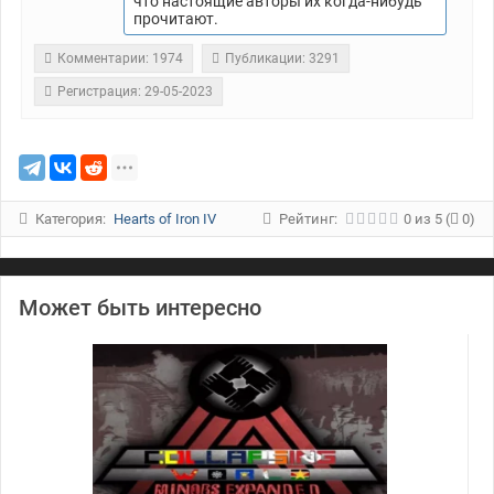
что настоящие авторы их когда-нибудь
прочитают.
Комментарии: 1974
Публикации: 3291
Регистрация: 29-05-2023
Категория:
Hearts of Iron IV
Рейтинг:
0
из
5
(
0)
Может быть интересно