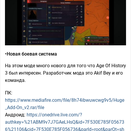
•Новая боевая система
На этом моде много нового для того что Age Of History
3 был интересен. Разработчик мода это Akif Bey и его
команда.
ПК:
https://www.mediafire.com/file/8h74ibwuwcwg9v5/Huge
_Add-On_v2.rar/file
Андроид:
https://onedrive.live.com/?
authkey=%21ABM9v7J7GAeLHsQ&id=7F530E785F05673
6%21106&cid=7F530E785F056736&parId=root&parQt=sh