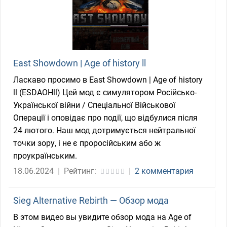
East Showdown | Age of history ll
Ласкаво просимо в East Showdown | Age of history
ll (ESDAOHll) Цей мод є симулятором Російсько-
Української війни / Спеціальної Військової
Операції і оповідає про події, що відбулися після
24 лютого. Наш мод дотримується нейтральної
точки зору, і не є проросійським або ж
проукраїнським.
18.06.2024
|
Рейтинг:
|
2 комментария
Sieg Alternative Rebirth — Обзор мода
В этом видео вы увидите обзор мода на Age of