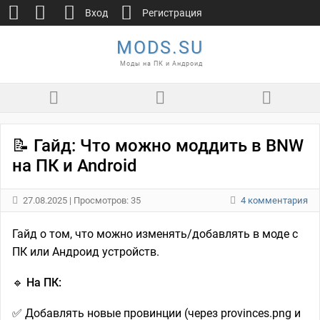
Вход
Регистрация
MODS.SU
Моды на ПК и Андроид
📝 Гайд: Что можно моддить в BNW
на ПК и Android
27.08.2025
| Просмотров: 35
4 комментария
Гайд о том, что можно изменять/добавлять в моде с
ПК или Андроид устройств.
🔹 На ПК:
✅ Добавлять новые провинции (через provinces.png и