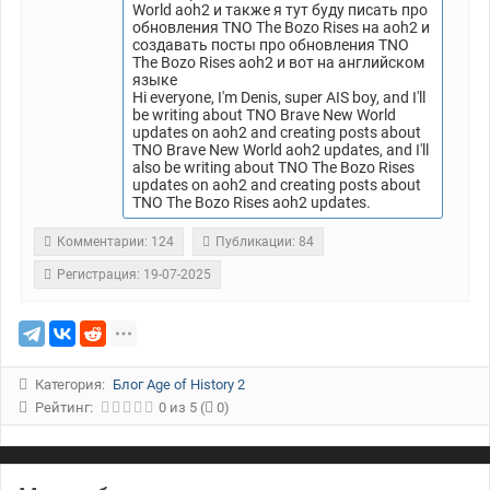
World aoh2 и также я тут буду писать про
обновления TNO The Bozo Rises на aoh2 и
создавать посты про обновления TNO
The Bozo Rises aoh2 и вот на английском
языке
Hi everyone, I'm Denis, super AIS boy, and I'll
be writing about TNO Brave New World
updates on aoh2 and creating posts about
TNO Brave New World aoh2 updates, and I'll
also be writing about TNO The Bozo Rises
updates on aoh2 and creating posts about
TNO The Bozo Rises aoh2 updates.
Комментарии: 124
Публикации: 84
Регистрация: 19-07-2025
Категория:
Блог Age of History 2
Рейтинг:
0
из
5
(
0)