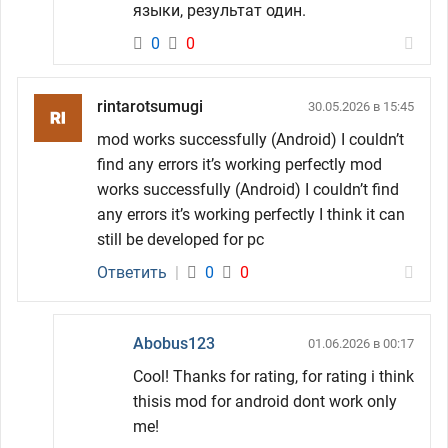
языки, результат один.
0
0
rintarotsumugi
30.05.2026 в 15:45
mod works successfully (Android) I couldn’t
find any errors it’s working perfectly mod
works successfully (Android) I couldn’t find
any errors it’s working perfectly I think it can
still be developed for pc
Ответить
|
0
0
Abobus123
01.06.2026 в 00:17
Cool! Thanks for rating, for rating i think
thisis mod for android dont work only
me!