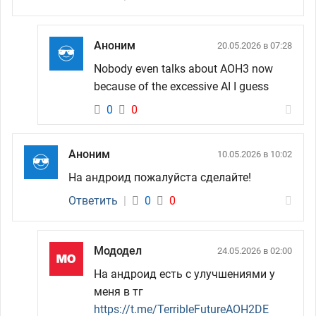
Аноним
20.05.2026 в 07:28
Nobody even talks about AOH3 now
because of the excessive AI I guess
0
0
Аноним
10.05.2026 в 10:02
На андроид пожалуйста сделайте!
Ответить
|
0
0
Мододел
24.05.2026 в 02:00
На андроид есть с улучшениями у
меня в тг
https://t.me/TerribleFutureAOH2DE