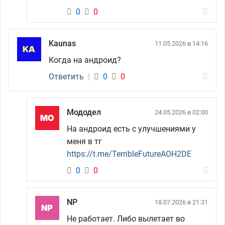
0
0
Kaunas
11.05.2026 в 14:16
Когда на андроид?
Ответить
|
0
0
Мододел
24.05.2026 в 02:00
На андроид есть с улучшениями у
меня в тг
https://t.me/TerribleFutureAOH2DE
0
0
NP
18.07.2026 в 21:31
Не работает. Либо вылетает во