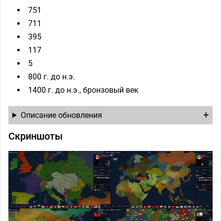
751
711
395
117
5
800 г. до н.э.
1400 г. до н.э., бронзовый век
Описание обновления
Скриншоты