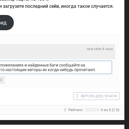
и загрузите последний сейв, иногда такое случается.
оид
не в сети 4 часа
пожеланиях и найденные баги сообщайте на
что настоящие авторы их когда-нибудь прочитают.
23
ВЕРСИЯ ДЛЯ ПЕЧАТИ
Рейтинг:
0
из
5
(
0)