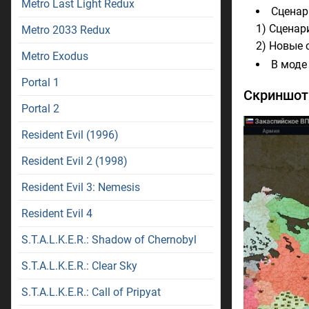
Metro Last Light Redux
Сценар
1) Сценари
Metro 2033 Redux
2) Новые 
Metro Exodus
В моде
Portal 1
Скриншо
Portal 2
Resident Evil (1996)
Resident Evil 2 (1998)
Resident Evil 3: Nemesis
Resident Evil 4
S.T.A.L.K.E.R.: Shadow of Chernobyl
S.T.A.L.K.E.R.: Clear Sky
S.T.A.L.K.E.R.: Call of Pripyat