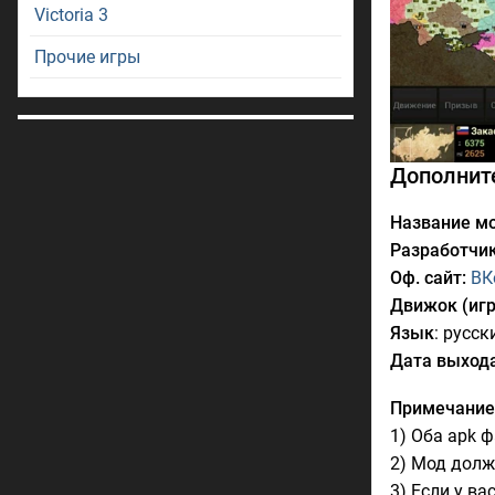
Victoria 3
Прочие игры
Дополнит
Название мо
Разработчик
Оф. сайт:
ВК
Движок (игр
Язык
: русск
Дата выхода
Примечание
1) Оба apk 
2) Мод долж
3) Если у в