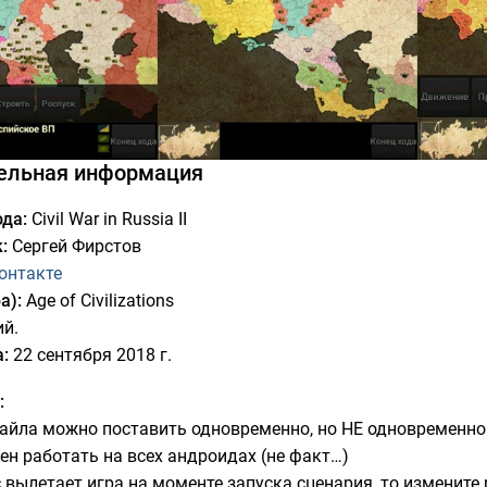
ельная информация
да:
Civil War in Russia II
:
Сергей Фирстов
онтакте
а):
Age of Civilizations
ий.
:
22 сентября 2018 г.
:
файла можно поставить одновременно, но НЕ одновременно
ен работать на всех андроидах (не факт…)
ас вылетает игра на моменте запуска сценария, то измените