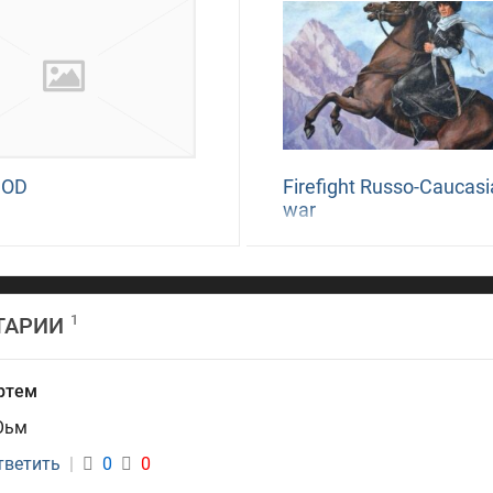
MOD
Firefight Russo-Caucas
war
1
ТАРИИ
ртем
Оьм
тветить
|
0
0