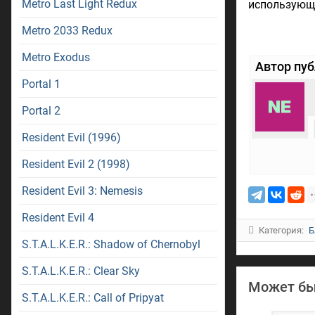
Metro Last Light Redux
использующ
Metro 2033 Redux
Metro Exodus
Автор пу
Portal 1
Portal 2
Resident Evil (1996)
Resident Evil 2 (1998)
Resident Evil 3: Nemesis
Resident Evil 4
Категория:
Б
S.T.A.L.K.E.R.: Shadow of Chernobyl
S.T.A.L.K.E.R.: Clear Sky
Может бы
S.T.A.L.K.E.R.: Call of Pripyat