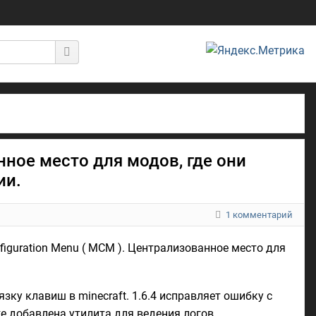
нное место для модов, где они
ии.
1 комментарий
figuration Menu ( MCM ). Централизованное место для
ку клавиш в minecraft. 1.6.4 исправляет ошибку с
е добавлена утилита для ведения логов,