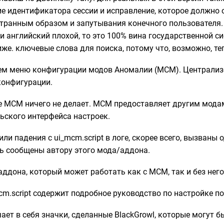
е идентификатора сессии и исправление, которое должно 
транным образом и запутывания конечного пользователя.
ли английский плохой, то это 100% вина государственной
иже. ключевые слова для поиска, потому что, возможно, т
м меню конфигурации модов Аномалии (MCM). Централизов
конфигурации.
е MCM ничего не делает. MCM предоставляет другим мод
ьского интерфейса настроек.
или падения с ui_mcm.script в логе, скорее всего, вызван
 сообщены автору этого мода/аддона.
аддона, который может работать как с MCM, так и без него
cm.script содержит подробное руководство по настройке 
ает в себя значки, сделанные BlackGrowl, которые могут 