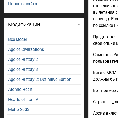
Новости сайта
отслеживани
вылетания с
перевод. Ес
Модификации
по ссылке н
Представляе
Все моды
свои опции 
Age of Civilizations
Само по себ
Age of History 2
пользовател
Age of History 3
Баги с MCM 
должны быть
Age of History 2: Definitive Edition
Atomic Heart
Вот пример 
Hearts of Iron IV
Скрипт ui_m
Metro 2033
Архив включ