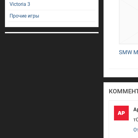
Victoria 3
Прочие игры
SMW 
КОММЕН
А
т
О