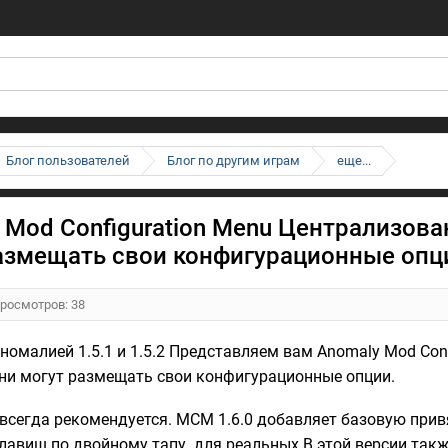
Блог пользователей
Блог по другим играм
еще...
 Mod Configuration Menu Централизова
азмещать свои конфигурационные опц
Просмотров: 38
аномалией 1.5.1 и 1.5.2 Представляем вам Anomaly Mod Con
они могут размещать свои конфигурационные опции.
всегда рекомендуется. MCM 1.6.0 добавляет базовую привяз
лавиш по двойному тапу. для реальных В этой версии такж