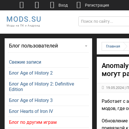
Вход
Регистрация
MODS.SU
Моды на ПК и Андроид
Блог пользователей
Главная
Свежие записи
Anomaly
могут р
Блог Age of History 2
Блог Age of History 2: Definitive
19.05.2024
| 
Edition
Блог Age of History 3
Работает с 
модов, где 
Блог Hearts of Iron IV
Обновление 
Блог по другим играм
привязкой к