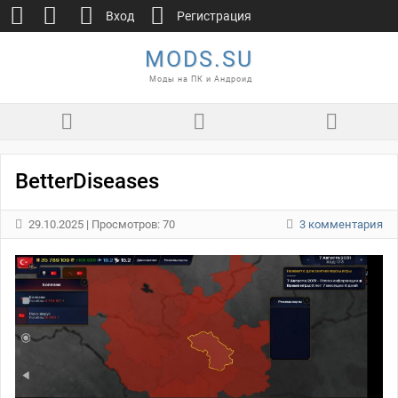
Вход
Регистрация
MODS.SU
Моды на ПК и Андроид
BetterDiseases
29.10.2025
| Просмотров: 70
3 комментария