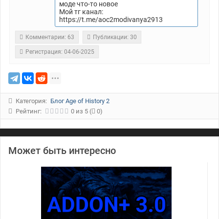
моде что-то новое
Мой тг канал:
https://t.me/aoc2modivanya2913
Комментарии: 63
Публикации: 30
Регистрация: 04-06-2025
Категория:
Блог Age of History 2
Рейтинг:
0
из
5
(
0)
Может быть интересно